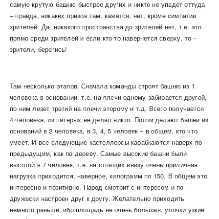
самую крутую башню быстрее других и никто не упадет оттуда
– правда, никаких призов там, кажется, нет, кроме симпатии
зрителей. Да, никакого пространства до зрителей нет, т.е. это
прямо среди зрителей и если кто-то навернется сверху, то –
зрители, берегись!
Там несколько этапов. Сначала команды строят башню из 1
человека в основании, т.е. на плечи одному забирается другой,
по ним лезет третий на плечи второму и т.д. Всего получается
4 человека, из пятерых не делал никто. Потом делают башни из
оснований в 2 человека, в 3, 4, 5 человек – в общем, кто что
умеет. И все следующие кастеллерсы карабкаются наверх по
предыдущим, как по дереву. Самые высокие башни были
высотой в 7 человек, т.е. на стоящих внизу очень приличная
нагрузка приходится, наверное, килограмм по 150. В общем это
интересно и позитивно. Народ смотрит с интересом и по-
дружески настроен друг к другу. Желательно приходить
немного раньше, ибо площадь не очень большая, улочки узкие