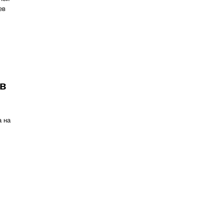
ев
в
а на