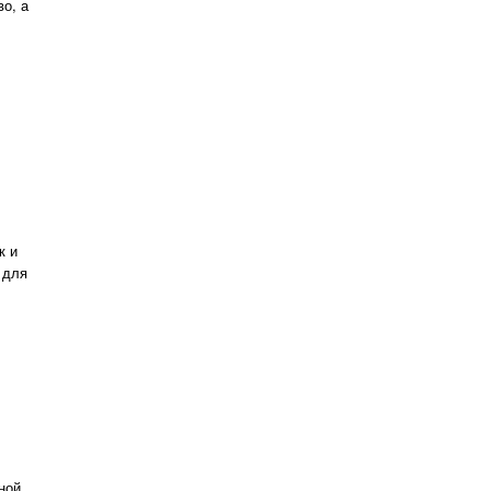
о, а
к и
 для
ной