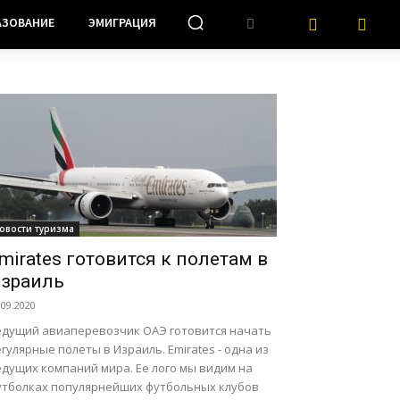
АЗОВАНИЕ
ЭМИГРАЦИЯ
овости туризма
mirates готовится к полетам в
зраиль
.09.2020
едущий авиаперевозчик ОАЭ готовится начать
гулярные полеты в Израиль. Emirates - одна из
едущих компаний мира. Ее лого мы видим на
утболках популярнейших футбольных клубов