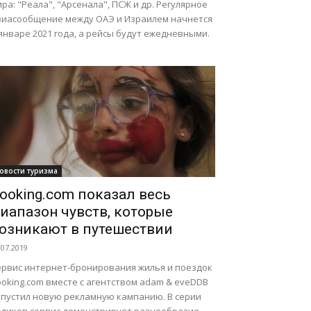
ра: "Реала", "Арсенала", ПСЖ и др. Регулярное
виасообщение между ОАЭ и Израилем начнется
январе 2021 года, а рейсы будут ежедневными.
овости туризма
ooking.com показал весь
иапазон чувств, которые
озникают в путешествии
.07.2019
ервис интернет-бронирования жилья и поездок
oking.com вместе с агентством adam & eveDDB
апустил новую рекламную кампанию. В серии