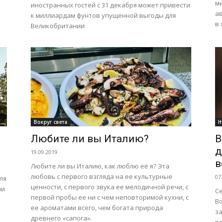
ми
иностранных гостей с 31 декабря может привести
а
к миллиардам фунтов упущенной выгоды для
в 
Великобритании
Вокруг света
Н
Любите ли вы Италию?
B
д
19.09.2019
в
Любите ли вы Италию, как люблю её я? Эта
любовь с первого взгляда на ее культурные
07
ля
ценности, с первого звука ее мелодичной речи, с
ии
С
первой пробы ее ни с чем неповторимой кухни, с
Bo
ее ароматами всего, чем богата природа
з
древнего «сапога».