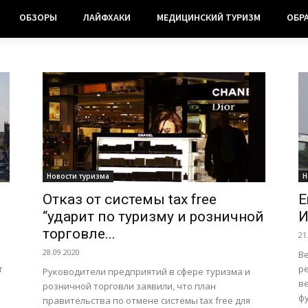
ОБЗОРЫ
ЛАЙФХАКИ
МЕДИЦИНСКИЙ ТУРИЗМ
ОБР
Новости туризма
Н
Отказ от системы tax free
E
“ударит по туризму и розничной
И
торговле...
21
28.09.2020
В
т
ре
Руководители предприятий в сфере туризма и
в
розничной торговли заявили, что план
ф
правительства по отмене системы tax free для