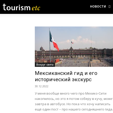
НОВОСТИ
Вокруг света
Мексиканский гид и его
исторический экскурс
30.12.2022
У меня вообще много чего про Мехико-Сити
накопилось, но это я потом соберу в кучу, може
завтра в автобусе. Но пока что хочу написать
ещё один пост – про нашего сегодняшнего гида.