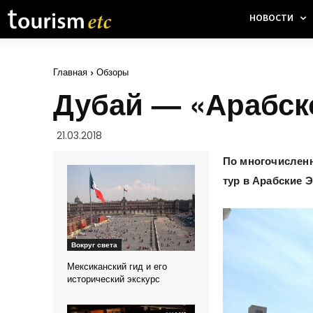
НОВОСТИ
Главная
Обзоры
Дубай — «Арабско
21.03.2018
По многочислен
тур в Арабские Э
Вокруг света
Мексиканский гид и его
исторический экскурс