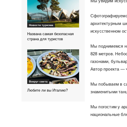
Мы увидим искусс
Сфотографируемся
архитектурным ше
Новости туризма
искусственном ос
Названа самая безопасная
страна для туристов
Мы поднимемся на
828 метров. Небо
газонами, бульва
Автор проекта — 
Вокруг света
Мы побываем в са
Любите ли вы Италию?
знаменитыми тан
Мы погостим у ар
национальные блю