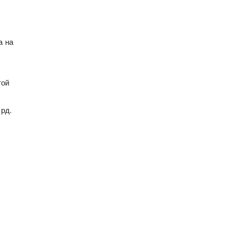
а на
той
рд.