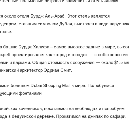
твенные Пальмовые острова и знаменитый отель Atlantis.
 около отеля Бурдж Аль-Араб. Этот отель является
девром, ставшим символом Дубая, выстроен в виде парусник
трове.
 башню Бурдж Халифа – самое высокое здание в мире, высо
скреб проектировался как «город в городе» — с собственными
рами и парками. Общая стоимость сооружения — около $1.5 мл
чикагский архитектор Эдриан Смит.
мом большом Dubai Shopping Mall в мире. Полюбуемся
цующими фонтанами.
авийских кочевников, покатаемся на верблюдах и попробуем
да в бедуинской деревне. Прокатимся на джипах по сафари.