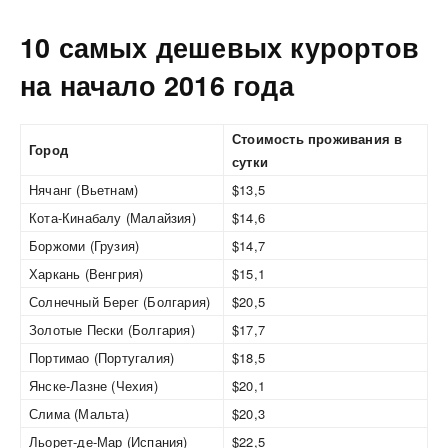
10 самых дешевых курортов
на начало 2016 года
Стоимость проживания в
Город
сутки
Нячанг (Вьетнам)
$13,5
Кота-Кинабалу (Малайзия)
$14,6
Боржоми (Грузия)
$14,7
Харкань (Венгрия)
$15,1
Солнечный Берег (Болгария)
$20,5
Золотые Пески (Болгария)
$17,7
Портимао (Португалия)
$18,5
Янске-Лазне (Чехия)
$20,1
Слима (Мальта)
$20,3
Льорет-де-Мар (Испания)
$22,5