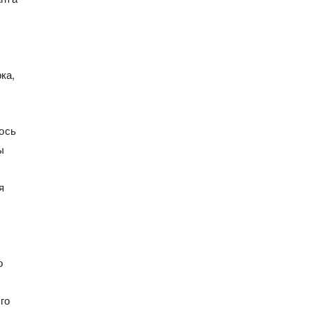
ка,
ось
ы
я
о
го