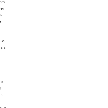
ого
ует
ь
а
а
ю
ью-
ь в
ко
к
 я
анта