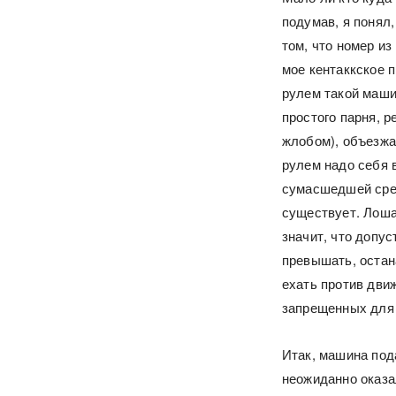
подумав, я понял
том, что номер из
мое кентаккское 
рулем такой маши
простого парня, 
жлобом), объезжа
рулем надо себя в
сумасшедшей сред
существует. Лоша
значит, что допус
превышать, остан
ехать против дви
запрещенных для 
Итак, машина под
неожиданно оказал