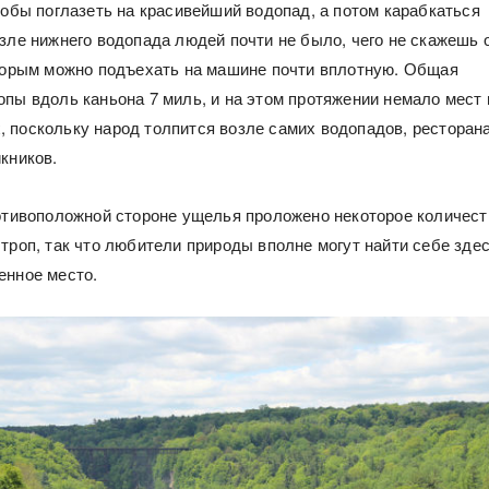
тобы поглазеть на красивейший водопад, а потом карабкаться
озле нижнего водопада людей почти не было, чего не скажешь 
оторым можно подъехать на машине почти вплотную. Общая
опы вдоль каньона 7 миль, и на этом протяжении немало мест 
 поскольку народ толпится возле самих водопадов, ресторана
кников.
ротивоположной стороне ущелья проложено некоторое количест
 троп, так что любители природы вполне могут найти себе зде
енное место.