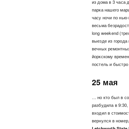
из дома в 3 часа 
парка нашего марш
часу ночи по нью
весьма безрадост
long weekend (тр
выезде из города 
вечных ремонтных 
йоркскому времен
постель и быстро
25 мая
… но кто был в с
разбудила в 9:30,
входил в стоимос
вернулся в номер
Letchworth State