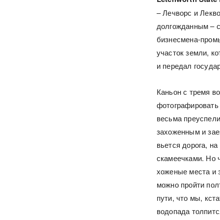
– Лечворс и Лекво
долгожданным – сл
бизнесмена-про
участок земли, ко
и передал госуда
Каньон с тремя в
фотографировать и
весьма преуспели
захоженным и зае
вьется дорога, на
скамеечками. Но 
хоженые места и з
можно пройти полт
пути, что мы, кст
водопада толпитс