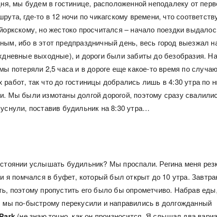
дня, мы будем в гостинице, расположенной неподалеку от перв
рута, где-то в 12 ночи по чикагскому времени, что соответств
-йоркскому, но жестоко просчитался – начало поездки выдалос
ным, ибо в этот предпраздничный день, весь город выезжал н
ехдневные выходные), и дороги были забиты до безобразия. Н
мы потеряли 2,5 часа и в дороге еще какое-то время по случа
работ, так что до гостиницы добрались лишь в 4:30 утра по н
и. Мы были измотаны долгой дорогой, поэтому сразу свалилис
 уснули, поставив будильник на 8:30 утра…
остоянии услышать будильник? Мы проспали. Регина меня рез
 и я помчался в буфет, который был открыт до 10 утра. Завтра
ть, поэтому пропустить его было бы опрометчиво. Набрав еды,
, мы по-быстрому перекусили и направились в долгожданный
 Park
(не знаю точно, как он произносится. Я слышал два вари