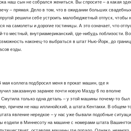
ока наш сын не собрался жениться. Вы спросите – а какая зде
твечу – прямая. Дело в том, что в ожидании больших свадебны
упругой решили себе устроить малобюджетный отпуск, чтобы 
я на самолеты и дорогие гостиницы. А это означает, что отпу
й-то местный, внутриамериканский, где-нибудь поблизости. Во
возможность наконец-то выбраться в штат Нью-Йорк, до грани
часов езды.
4 мая коллега подбросил меня в прокат машин, где я
учил заказанную заранее почти новую Мазду 6 по вполне
 Смутила только одна деталь – у этой машины почему-то был
ер, причем не наш иллинойский, а штата Кентакки. В общем-то
 штата явление нередкое – у нас уже бывали подобные ситуаци
ы ездили в Миннесоту на машине с номерами штата Вашингто
 путешествует, оставляя машины где попало. Однако, немного