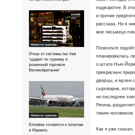
подворотне. В эт
и прочие предпоч
рассказа. Но я н
мое письмецо пок
Новости туризма
Позвольте подойти
Отказ от системы tax free
планировалась ле
“ударит по туризму и
о штате Нью-Йорк
розничной торговле
Великобритании”
прекрасные приро
дворцы, и музеи 
сыроварни, котор
не последнее зна
Регина, разделяе
таким человеком.
Новости туризма
Emirates готовится к полетам
Как я уже сказал,
в Израиль