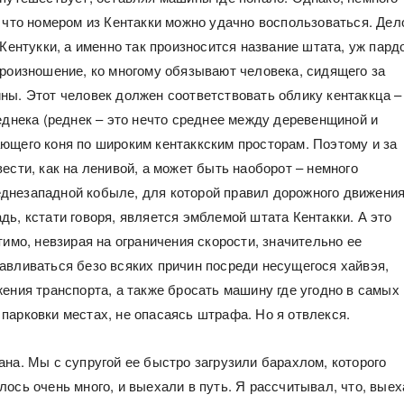
, что номером из Кентакки можно удачно воспользоваться. Дел
 Кентукки, а именно так произносится название штата, уж пард
произношение, ко многому обязывают человека, сидящего за
ны. Этот человек должен соответствовать облику кентаккца –
реднека (реднек – это нечто среднее между деревенщиной и
ющего коня по широким кентаккским просторам. Поэтому и за
ести, как на ленивой, а может быть наоборот – немного
незападной кобыле, для которой правил дорожного движения
дь, кстати говоря, является эмблемой штата Кентакки. А это
тимо, невзирая на ограничения скорости, значительно ее
авливаться безо всяких причин посреди несущегося хайвэя,
жения транспорта, а также бросать машину где угодно в самых
парковки местах, не опасаясь штрафа. Но я отвлекся.
ана. Мы с супругой ее быстро загрузили барахлом, которого
ось очень много, и выехали в путь. Я рассчитывал, что, выех