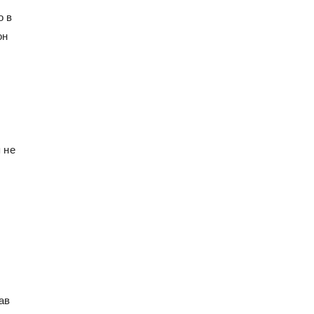
о в
он
 не
ав