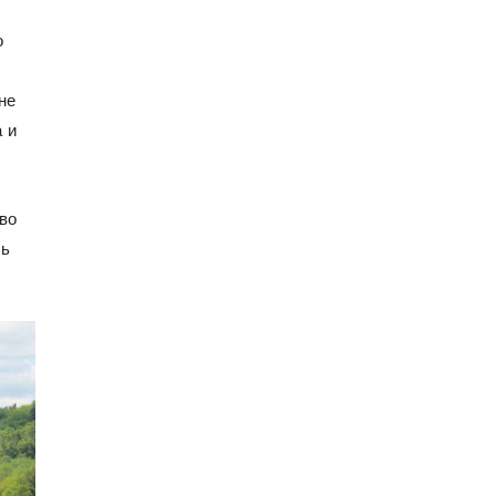
о
не
 и
во
сь