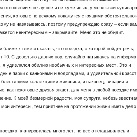
ом отношении я не лучше и не хуже иных, у меня свои кулинар
тения, которые не всякому покажутся стоящими обстоятельног
икому не навязываюсь, поэтому предупреждаю сразу – если ва
ажется неинтересным – закрывайте. Меня это не обидит.
 ближе к теме и сказать, что поездка, о которой пойдет речь,
т 10. С довольно давних пор, случайно натыкаясь на информ
, я удивлялся обилию необычных и интересных мест. Это и
дные парки с каньонами и водопадами, и удивительной красо
с блестящими коллекциями живописи, и наконец, винарии и
ые, как некоторые друзья знают, для меня в любой поездке им
чение. К моей безмерной радости, моя супруга, небезызвестна
т мои интересы, тем приятнее на протяжении жизни иметь дело
 поездка планировалась много лет, но все откладывалась и