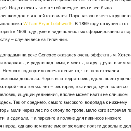
рс). Надо сказать, что в этой поездке почти все было
ишком долго я к ней готовился. Парк назван в честь крупного
мышленника
William Pryor Letchworth
. В 1859 году он купил этот
торый в 1906 году, уже в виде полностью сформированного пар
рству – случай весьма типичный.
одопадами на реке Genesee оказался очень эффектным. Хотел
 водопады, и радуги над ними, и мосты, и друг друга, в чем м
. Немного подпортило впечатление то, что парк оказался
зженным донельзя. Через всю территорию, вдоль всего ущель
 которой чего только нет – ресторан, гостиница, куча полян со
человек, ищущий уединения, вполне может найти не слишком
десь. Так от среднего, самого высокого, водопада к нижнему
оры мили через лес по склону по тропе, мало кого встречая п
ати, и сделали. На паркинге и поляне для пикников нижнего
я народ, однако немногие имеют желание ползти довольно дол