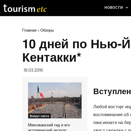
НОВОСТИ
Главная
Обзоры
10 дней по Нью-Й
Кентакки*
19.03.2016
Вступлен
Любой восторг ин
воспоминания об 
Вокруг света
пансионате на бер
Мексиканский гид и его
хвост селедки с 
исторический экскурс