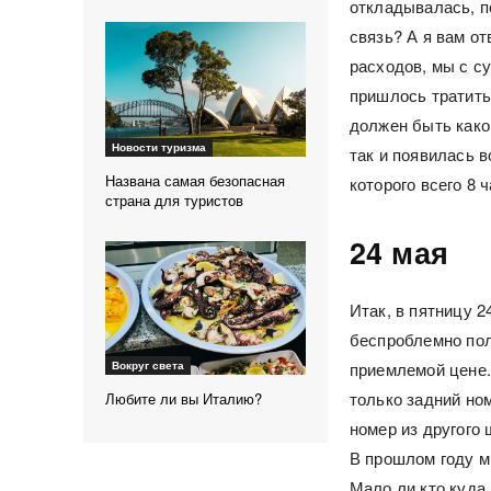
откладывалась, п
связь? А я вам о
расходов, мы с с
пришлось тратитьс
должен быть како
Новости туризма
так и появилась 
Названа самая безопасная
которого всего 8 
страна для туристов
24 мая
Итак, в пятницу 2
беспроблемно пол
приемлемой цене.
Вокруг света
только задний ном
Любите ли вы Италию?
номер из другого
В прошлом году м
Мало ли кто куда