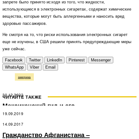
запрете было принято исходя из того, что жидкости,
использующиеся в электронных сигаретах, содержат химические
вещества, которые могут быть аллергенными и наносить вред
здоровью пассажиров.
Не смотря на то, что риски использования электронных сигарет
еще не изучены, в США решили принять предупреждающие меры
уже сейчас.
Facebook
Twitter
LinkedIn
Pinterest
Messenger
WhatsApp
Viber
Email
америка
30.12.2022
ЧИТАЙТЕ ТАКЖЕ
Мексиканский гид и его
исторический экскурс
19.09.2019
Любите ли вы Италию?
14.09.2017
Гражданство Афганистана –