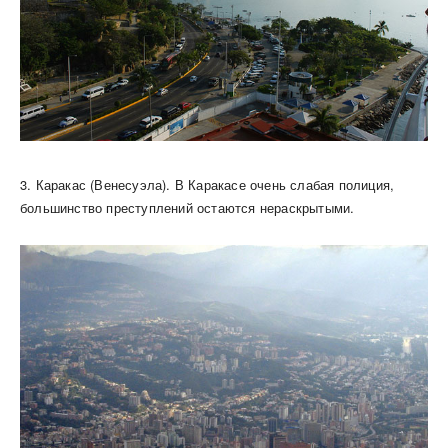
3. Каракас (Венесуэла). В Каракасе очень слабая полиция,
большинство преступлений остаются нераскрытыми.