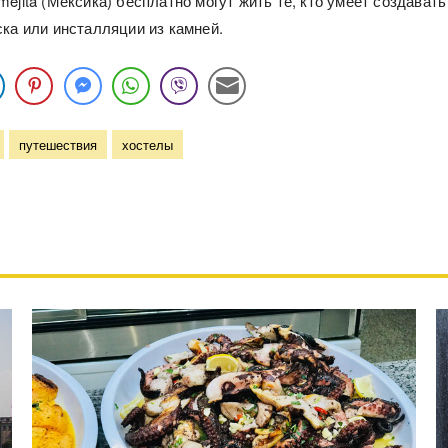
ejita (Мексика) бесплатно могут жить те, кто умеет создавать
ска или инсталляции из камней.
путешествия
хостелы