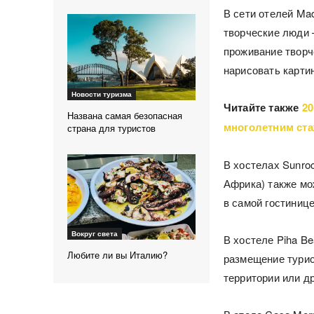
В сети отелей Ma
творческие люди 
проживание творч
нарисовать карти
Новости туризма
Читайте также
20
Названа самая безопасная
многолетним ст
страна для туристов
В хостелах Sunroc
Африка) также мо
в самой гостинице
Вокруг света
В хостеле Piha B
Любите ли вы Италию?
размещение турис
территории или др