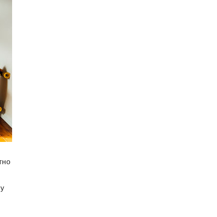
тно
 у