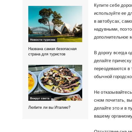
Купите себе доро
используйте ее дл
в автобусах, сам
надувными, поэто
дополнительное м
Новости туризма
Названа самая безопасная
В дорогу всегда о
страна для туристов
делайте прическу
переодеваются в 
обычной городско
Не отказывайтесь
Вокруг света
сном почитать, вы
Любите ли вы Италию?
делайте это и в 
вашему организму
Отсутствие сна м