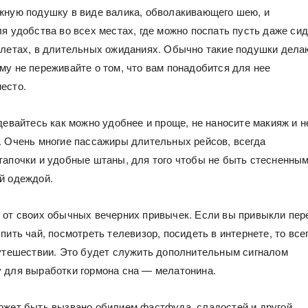
жную подушку в виде валика, обволакивающего шею, и
я удобства во всех местах, где можно поспать пусть даже сид
олетах, в длительных ожиданиях. Обычно такие подушки дела
му не переживайте о том, что вам понадобится для нее
есто.
девайтесь как можно удобнее и проще, не наносите макияж и н
. Очень многие пассажиры длительных рейсов, всегда
тапочки и удобные штаны, для того чтобы не быть стесненны
й одеждой.
 от своих обычных вечерних привычек. Если вы привыкли пер
пить чай, посмотреть телевизор, посидеть в интернете, то все
путешествии. Это будет служить дополнительным сигналом
 для выработки гормона сна — мелатонина.
ожет быть вызвано обилием фастфуда, сладостей и другой