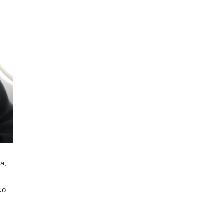
а,
е
со