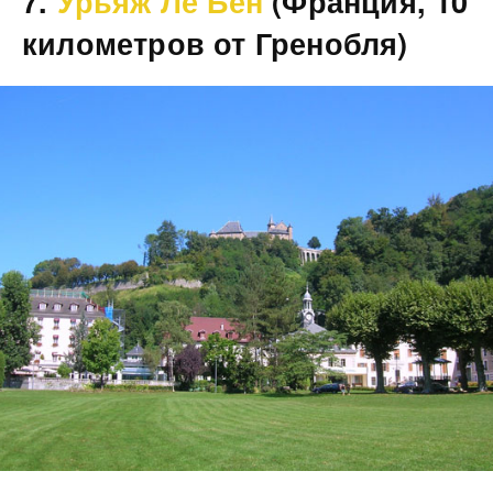
7.
Урьяж Ле Бен
(Франция, 10
километров от Гренобля)