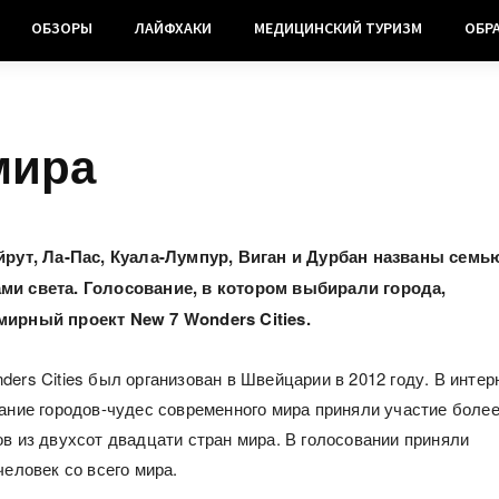
ОБЗОРЫ
ЛАЙФХАКИ
МЕДИЦИНСКИЙ ТУРИЗМ
ОБР
мира
ейрут, Ла-Пас, Куала-Лумпур, Виган и Дурбан названы семь
ми света. Голосование, в котором выбирали города,
емирный проект
New
7
Wonders
Cities
.
ers Cities был организован в Швейцарии в 2012 году. В интер
вание городов-чудес современного мира приняли участие боле
ов из двухсот двадцати стран мира. В голосовании приняли
человек со всего мира.