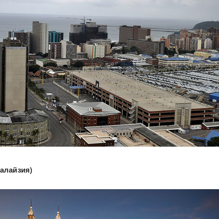
алайзия)