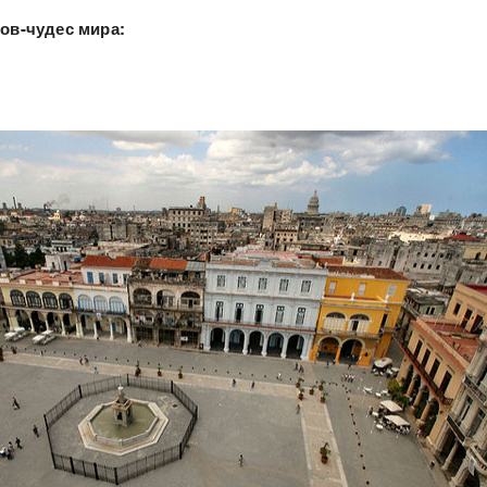
дов-чудес мира: