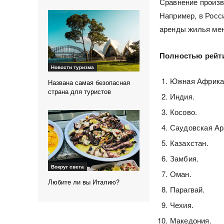
Сравнение произв
Например, в Росс
аренды жилья ме
Полностью рейти
Новости туризма
Южная Африка
Названа самая безопасная
страна для туристов
Индия.
Косово.
Саудовская Ар
Казахстан.
Замбия.
Вокруг света
Оман.
Любите ли вы Италию?
Парагвай.
Чехия.
Македония.