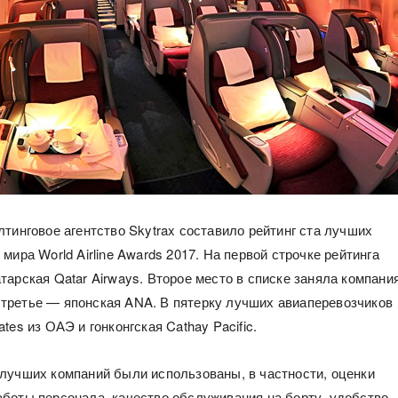
лтинговое агентство Skytrax составило рейтинг ста лучших
мира World Airline Awards 2017. На первой строчке рейтинга
тарская Qatar Airways. Второе место в списке заняла компани
s, третье — японская ANA. В пятерку лучших авиаперевозчиков
tes из ОАЭ и гонконгская Cathay Pacific.
лучших компаний были использованы, в частности, оценки
боты персонала, качество обслуживания на борту, удобство