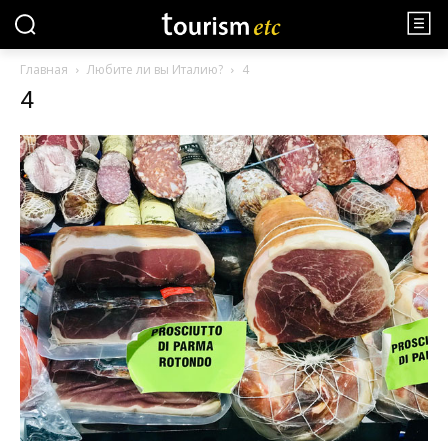
Главная
Любите ли вы Италию?
4
4