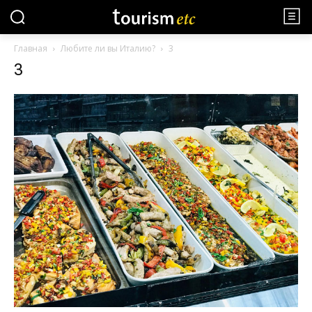
Главная
Любите ли вы Италию?
3
3