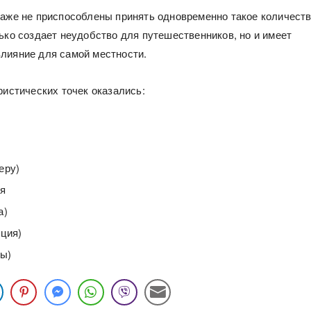
даже не приспособлены принять одновременно такое количест
лько создает неудобство для путешественников, но и имеет
лияние для самой местности.
ристических точек оказались:
еру)
ия
а)
еция)
мы)