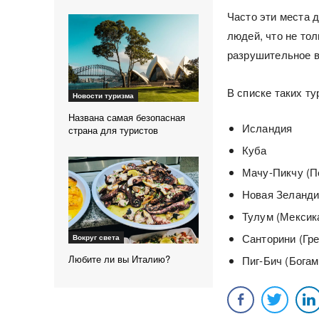
Часто эти места 
людей, что не то
разрушительное в
В списке таких ту
Новости туризма
Названа самая безопасная
Исландия
страна для туристов
Куба
Мачу-Пикчу (П
Новая Зеланд
Тулум (Мексик
Санторини (Гр
Вокруг света
Любите ли вы Италию?
Пиг-Бич (Бога