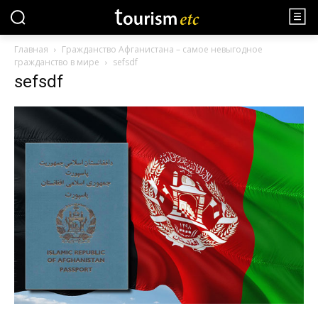
Главная
Гражданство Афганистана – самое невыгодное
гражданство в мире
sefsdf
sefsdf