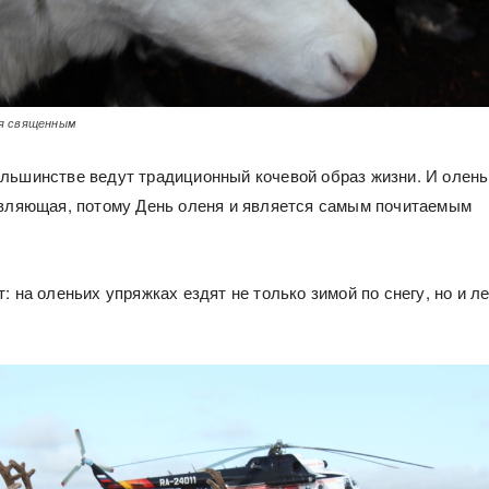
я священным
льшинстве ведут традиционный кочевой образ жизни. И олень
авляющая, потому День оленя и является самым почитаемым
: на оленьих упряжках ездят не только зимой по снегу, но и л