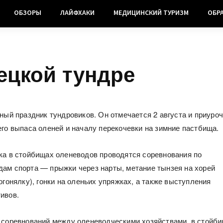
ОБЗОРЫ
ЛАЙФХАКИ
МЕДИЦИНСКИЙ ТУРИЗМ
ОБР
ецкой тундре
вный праздник тундровиков. Он отмечается 2 августа и приуро
его выпаса оленей и началу перекочевки на зимние пастбища.
ка в стойбищах оленеводов проводятся соревнования по
ам спорта — прыжки через нарты, метание тынзея на хорей
огонялку), гонки на оленьих упряжках, а также выступления
ивов.
 соревнований между оленеводческими хозяйствами, в стойб