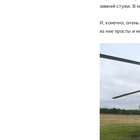
зимней стужи. В н
И, конечно, олень
из нее просты и 