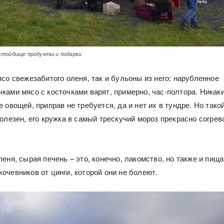
стойбище продукты и подарки
со свежезабитого оленя, так и бульоны из него: нарубленное
ками мясо с косточками варят, примерно, час-полтора. Никак
 овощей, приправ не требуется, да и нет их в тундре. Но тако
олезен, его кружка в самый трескучий мороз прекрасно согрев
еня, сырая печень – это, конечно, лакомство, но также и пища
очевников от цинги, которой они не болеют.