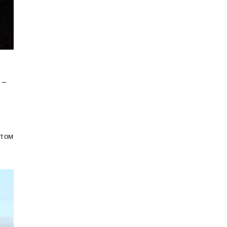
 –
етом