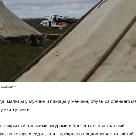
вертолет
да: малицы у мужчин и паницы у женщин, обувь из оленьего м
сумки-тучейки.
м, покрытый оленьими шкурами и брезентом, выстланный
и, на которых сидят, спят, прекрасно предохраняет от лютой