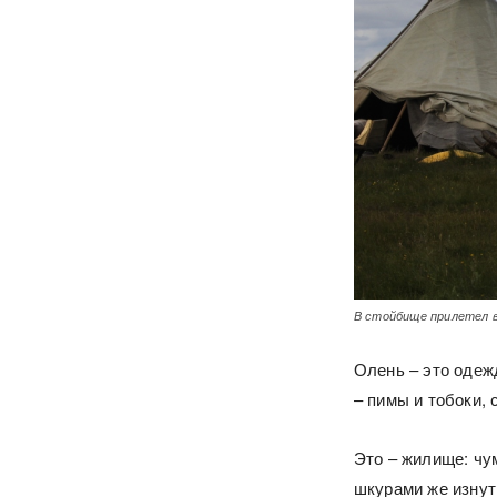
В стойбище прилетел 
Олень – это одеж
– пимы и тобоки, 
Это – жилище: чу
шкурами же изнутр