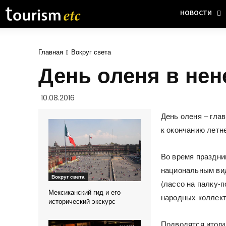
НОВОСТИ
Главная
Вокруг света
День оленя в нен
10.08.2016
День оленя – гла
к окончанию летн
Во время праздни
национальным вид
Вокруг света
(лассо на палку-п
Мексиканский гид и его
народных коллект
исторический экскурс
Подводятся итоги