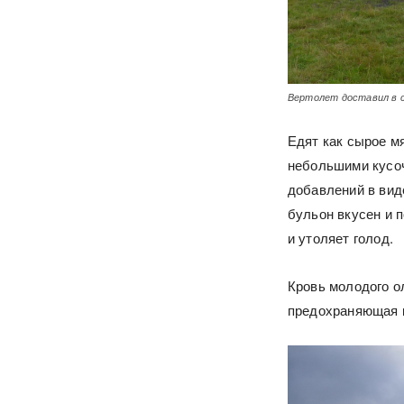
Вертолет доставил в 
Едят как сырое мя
небольшими кусоч
добавлений в виде
бульон вкусен и п
и утоляет голод.
Кровь молодого ол
предохраняющая к