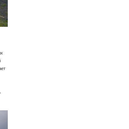
их
й
ает
,