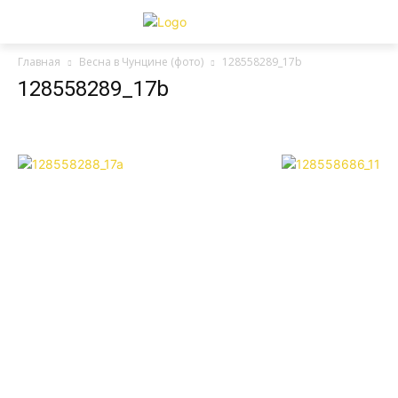
Главная
Весна в Чунцине (фото)
128558289_17b
128558289_17b