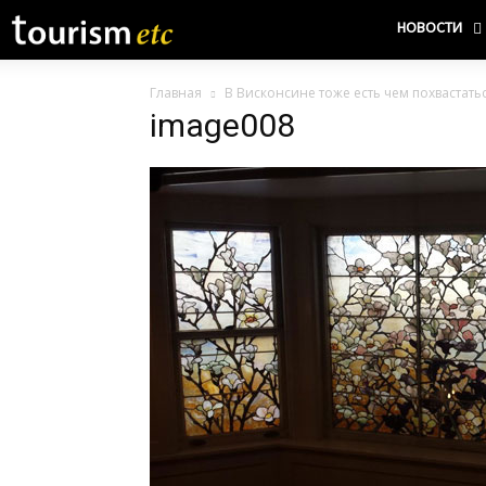
НОВОСТИ
Главная
В Висконсине тоже есть чем похвастать
image008