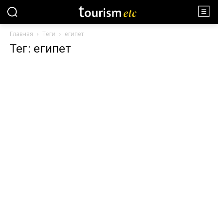
Главная
Теги
египет
Тег: египет