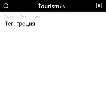
Главная
Теги
греция
Тег: греция