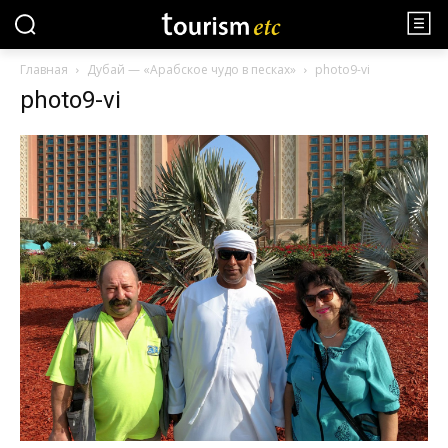
Главная
Дубай — «Арабское чудо в песках»
photo9-vi
photo9-vi