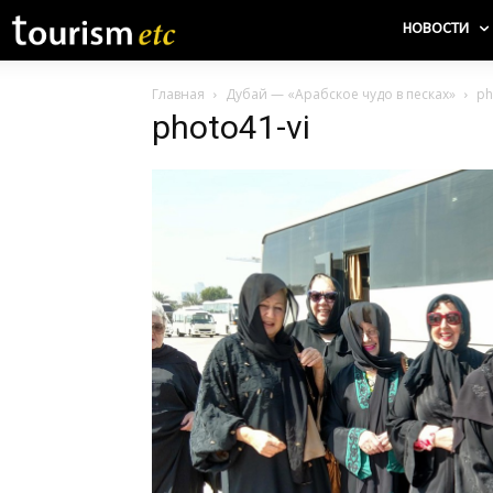
НОВОСТИ
Главная
Дубай — «Арабское чудо в песках»
ph
photo41-vi