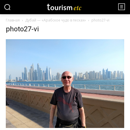
Главная
Дубай — «Арабское чудо в песках»
photo27-vi
photo27-vi