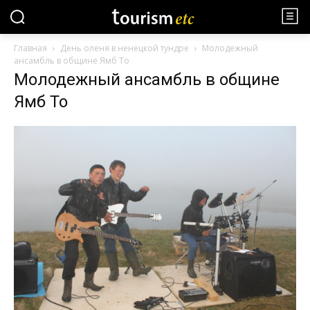
Главная
День оленя в ненецкой тундре
Молодежный
ансамбль в общине Ямб То
Молодежный ансамбль в общине
Ямб То