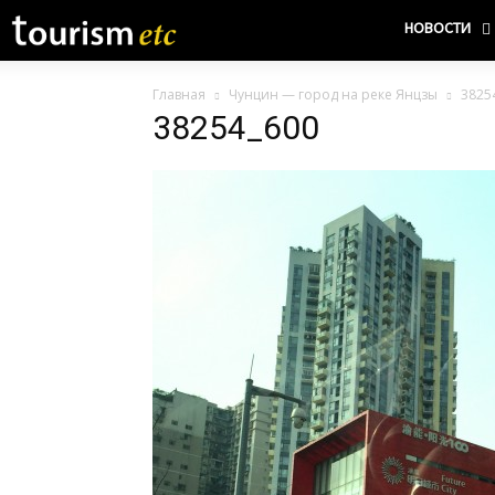
НОВОСТИ
Главная
Чунцин — город на реке Янцзы
3825
38254_600