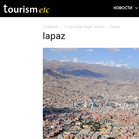
НОВОСТИ
Главная
7 городов-чудес мира
lapaz
lapaz