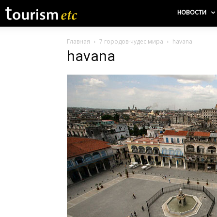
НОВОСТИ
Главная
7 городов-чудес мира
havana
havana