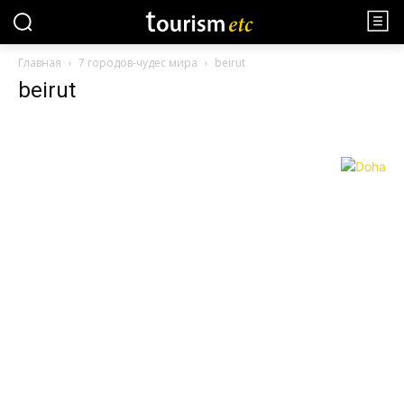
Главная
7 городов-чудес мира
beirut
beirut