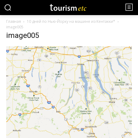
Главная
10 дней по Нью-Йорку на машине из Кентакки*
image005
image005