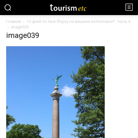
Главная
10 дней по Нью-Йорку на машине из Кентакки*. Часть 4
image039
image039