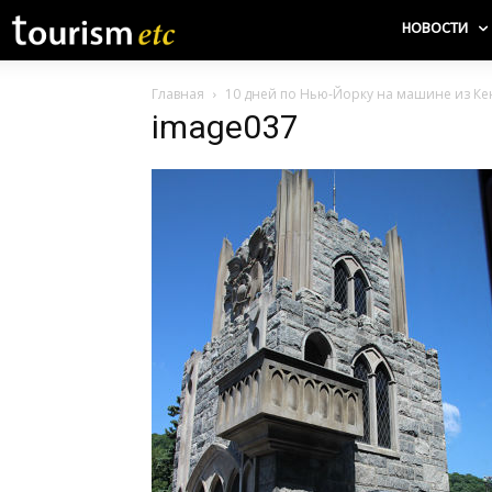
НОВОСТИ
Главная
10 дней по Нью-Йорку на машине из Кен
image037