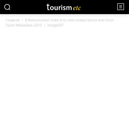
Главная
В Висконсине тоже есть чем похвастаться или Door
Open Milwaukee-2015
image037