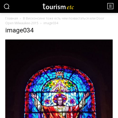
Главная
В Висконсине тоже есть чем похвастаться или Door
Open Milwaukee-2015
image034
image034