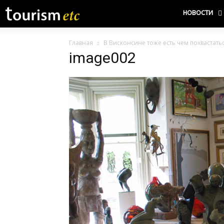
НОВОСТИ
Главная
В Висконсине тоже есть чем похвастать
image002