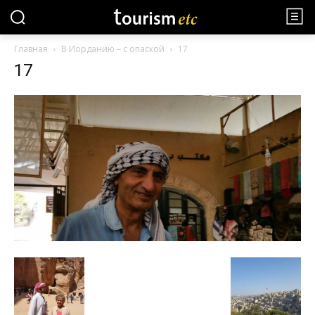
Главная
В Иорданию – с опаской
17
17