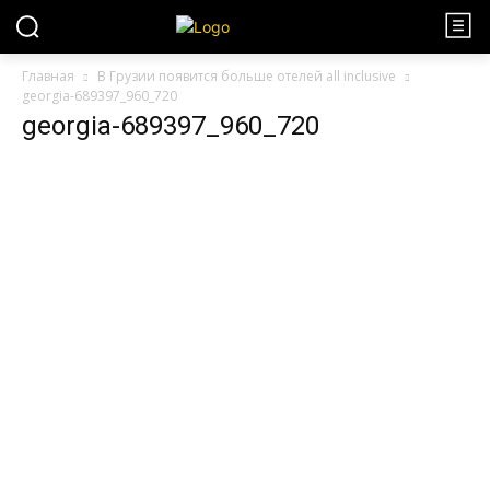
Главная
В Грузии появится больше отелей all inclusive
georgia-689397_960_720
georgia-689397_960_720