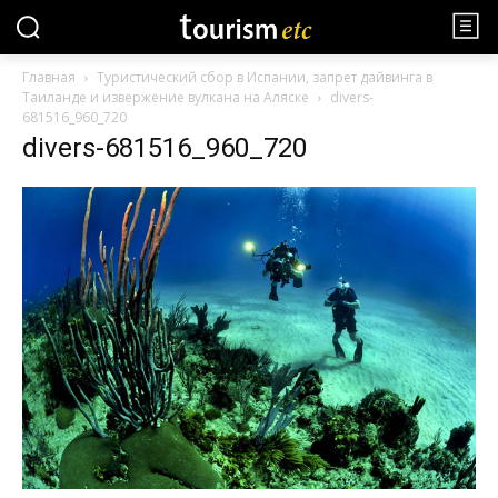
Главная
Туристический сбор в Испании, запрет дайвинга в
Таиланде и извержение вулкана на Аляске
divers-
681516_960_720
divers-681516_960_720