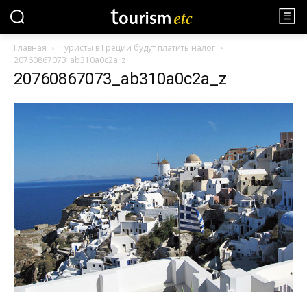
Главная
Туристы в Греции будут платить налог
20760867073_ab310a0c2a_z
20760867073_ab310a0c2a_z