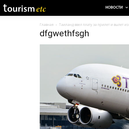
НОВОСТИ
Главная
Таиланд ввел плату за прилет и вылет и
dfgwethfsgh