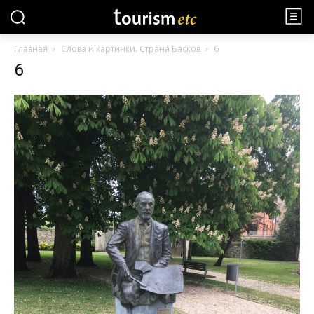
Главная
Слова и картинки. Страна Басков
6
6