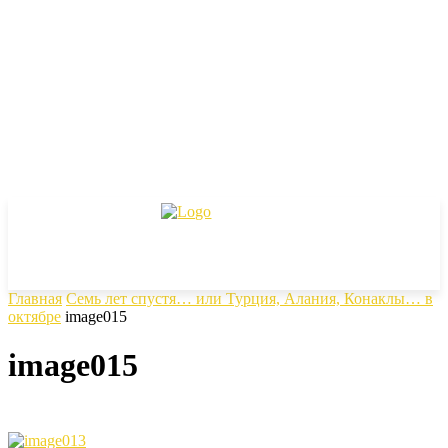
Главная
Семь лет спустя… или Турция, Алания, Конаклы… в
октябре
image015
image015