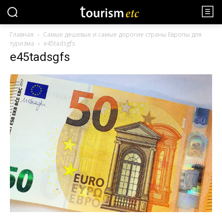
Главная
Самые дешевые и самые дорогие страны Европы для
туризма
e45tadsgfs
e45tadsgfs