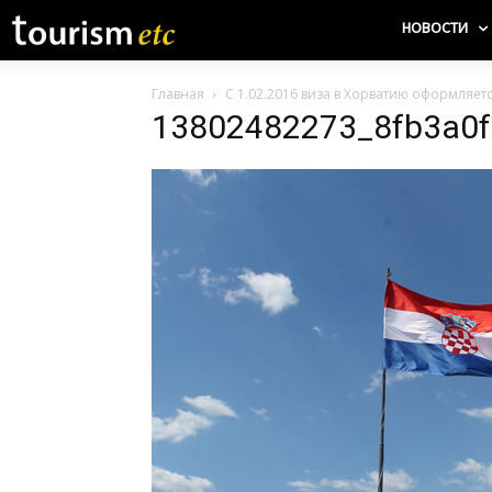
НОВОСТИ
Главная
С 1.02.2016 виза в Хорватию оформляет
13802482273_8fb3a0f