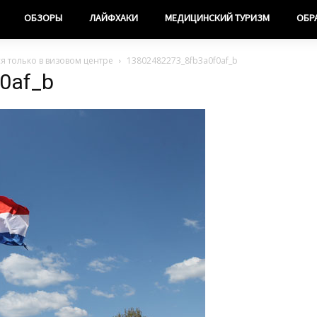
ОБЗОРЫ
ЛАЙФХАКИ
МЕДИЦИНСКИЙ ТУРИЗМ
ОБР
ся только в визовом центре
13802482273_8fb3a0f0af_b
0af_b