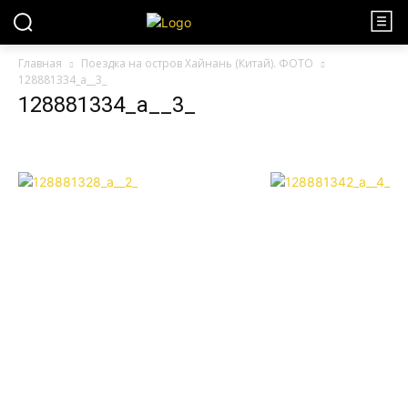
Главная
Поездка на остров Хайнань (Китай). ФОТО
128881334_a__3_
128881334_a__3_