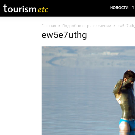
НОВОСТИ
Главная
Подробно о грязелечении
ew5e7uth
ew5e7uthg