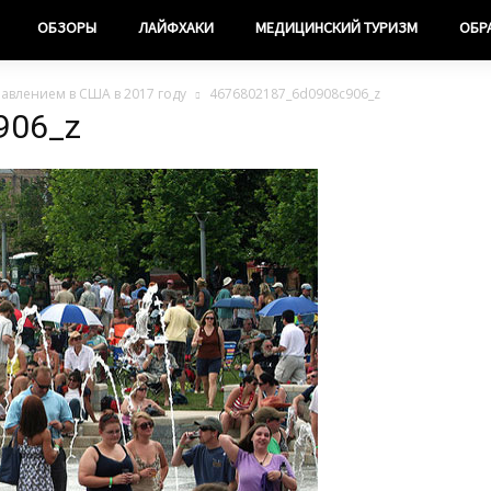
ОБЗОРЫ
ЛАЙФХАКИ
МЕДИЦИНСКИЙ ТУРИЗМ
ОБР
равлением в США в 2017 году
4676802187_6d0908c906_z
906_z