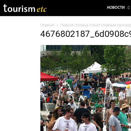
НОВОСТИ
Главная
Пивная столица станет главным турнап
4676802187_6d0908c