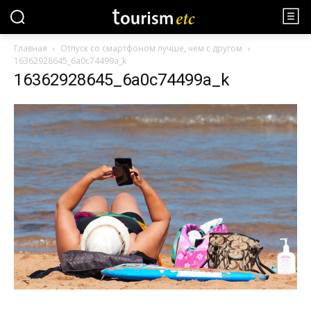
Главная
Отпуск со смартфоном лучше, чем с другом
16362928645_6a0c74499a_k
16362928645_6a0c74499a_k